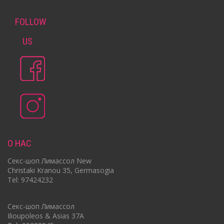
FOLLOW
US
О НАС
Cекс-шоп Лимассол New
Christaki Kranou 35, Germasogia
Tel: 97424232
Cекс-шоп Лимассол
Ilioupoleos & Asias 37A