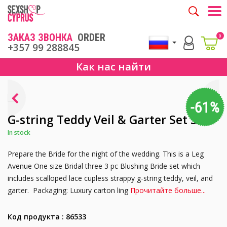
Togg
ЗАКАЗ ЗВОНКА
ORDER
0
+357 99 288845
Как нас найти
-61%
G-string Teddy Veil & Garter Set S/L
In stock
Prepare the Bride for the night of the wedding. This is a Leg
Avenue One size Bridal three 3 pc Blushing Bride set which
includes scalloped lace cupless strappy g-string teddy, veil, and
garter. Packaging: Luxury carton ling
Прочитайте больше...
Код продукта : 86533