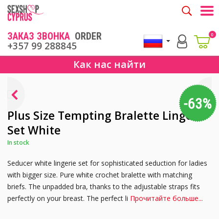
Togg
ЗАКАЗ ЗВОНКА
ORDER
0
+357 99 288845
Как нас найти
-63%
Plus Size Tempting Bralette Lingerie
Set White
In stock
Seducer white lingerie set for sophisticated seduction for ladies
with bigger size. Pure white crochet bralette with matching
briefs. The unpadded bra, thanks to the adjustable straps fits
perfectly on your breast. The perfect li
Прочитайте больше...