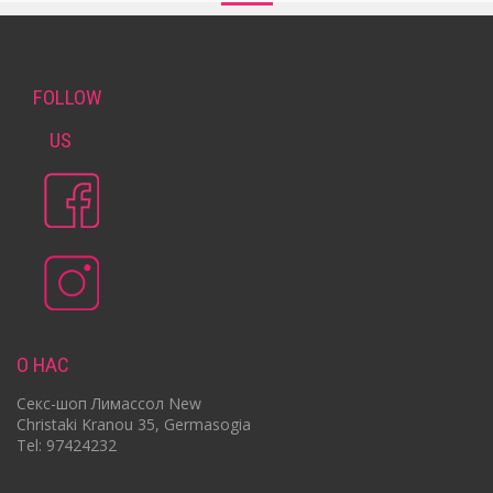
FOLLOW
US
О НАС
Cекс-шоп Лимассол New
Christaki Kranou 35, Germasogia
Tel: 97424232